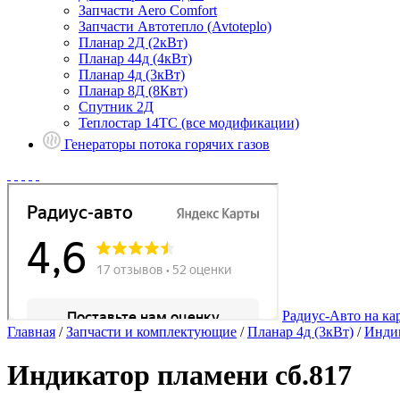
Запчасти Aero Comfort
Запчасти Автотепло (Avtoteplo)
Планар 2Д (2кВт)
Планар 44д (4кВт)
Планар 4д (3кВт)
Планар 8Д (8Квт)
Спутник 2Д
Теплостар 14ТС (все модификации)
Генераторы потока горячих газов
Радиус-Авто на ка
Главная
/
Запчасти и комплектующие
/
Планар 4д (3кВт)
/
Индик
Индикатор пламени сб.817