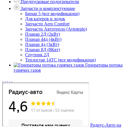
Предпусковые подогреватели
Запчасти и комплектующие
Бинар 5 (все модификации)
Для катеров и лодок
Запчасти Aero Comfort
Запчасти Автотепло (Avtoteplo)
Планар 2Д (2кВт)
Планар 44д (4кВт)
Планар 4д (3кВт)
Планар 8Д (8Квт)
Спутник 2Д
Теплостар 14ТС (все модификации)
Генераторы потока
горячих газов
Радиус-Авто на