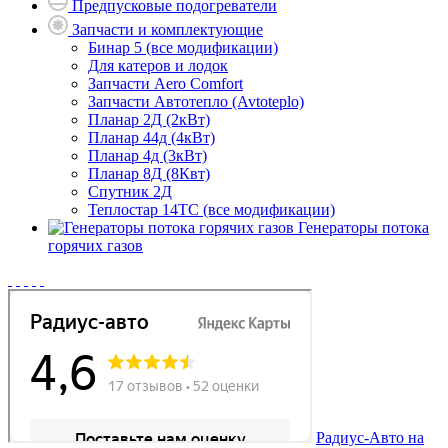
Предпусковые подогреватели
Запчасти и комплектующие
Бинар 5 (все модификации)
Для катеров и лодок
Запчасти Aero Comfort
Запчасти Автотепло (Avtoteplo)
Планар 2Д (2кВт)
Планар 44д (4кВт)
Планар 4д (3кВт)
Планар 8Д (8Квт)
Спутник 2Д
Теплостар 14ТС (все модификации)
Генераторы потока
горячих газов
Радиус-Авто на