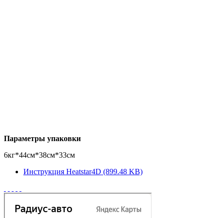
Параметры упаковки
6кг*44см*38см*33см
Инструкция Heatstar4D (899.48 KB)