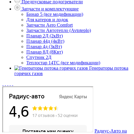
Предпусковые подогреватели
Запчасти и комплектующие
Бинар 5 (все модификации)
Для катеров и лодок
Запчасти Aero Comfort
Запчасти Автотепло (Avtoteplo)
Планар 2Д (2кВт)
Планар 44д (4кВт)
Планар 4д (3кВт)
Планар 8Д (8Квт)
Спутник 2Д
Теплостар 14ТС (все модификации)
Генераторы потока
горячих газов
Радиус-Авто на