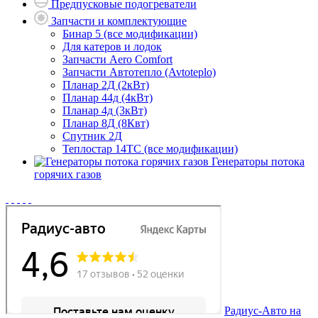
Предпусковые подогреватели
Запчасти и комплектующие
Бинар 5 (все модификации)
Для катеров и лодок
Запчасти Aero Comfort
Запчасти Автотепло (Avtoteplo)
Планар 2Д (2кВт)
Планар 44д (4кВт)
Планар 4д (3кВт)
Планар 8Д (8Квт)
Спутник 2Д
Теплостар 14ТС (все модификации)
Генераторы потока
горячих газов
Радиус-Авто на